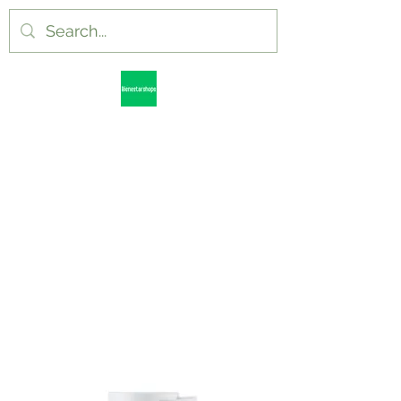
Bienestarshops.com.uy
Todo lo que necesitas
Bienestarshops
Tu tienda de
productos
naturales.