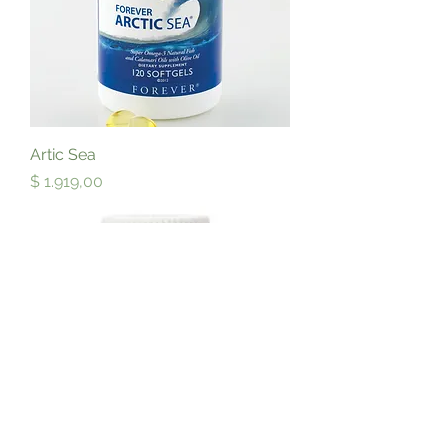
Artic Sea
Precio
$ 1.919,00